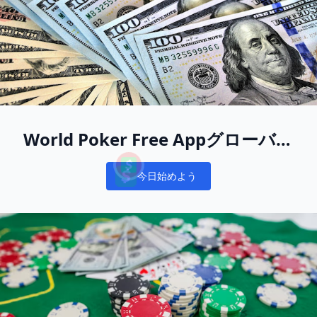
World Poker Free Appグローバル
をあなたの新しいオンラインポー
今日始めよう
カーホームにしよう
Notifications