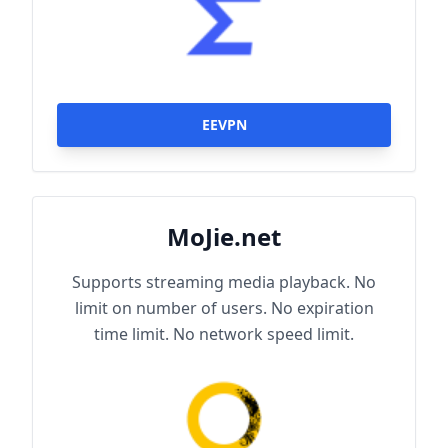
EEVPN
MoJie.net
Supports streaming media playback. No
limit on number of users. No expiration
time limit. No network speed limit.