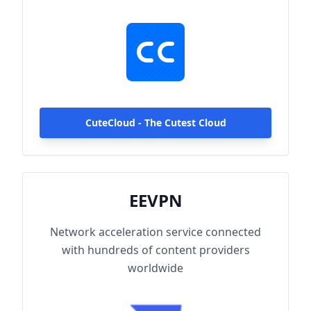
hundreds of content providers worldwide.
With up to 2000Mbps single-line access
capacity and 1000+ high-speed servers
globally, enjoy fast and stable connections
anytime, anywhere.
CuteCloud - The Cutest Cloud
EEVPN
Network acceleration service connected
with hundreds of content providers
worldwide