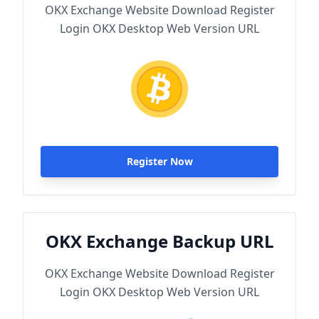
OKX Exchange Website Download Register
Login OKX Desktop Web Version URL
Register Now
OKX Exchange Backup URL
OKX Exchange Website Download Register
Login OKX Desktop Web Version URL