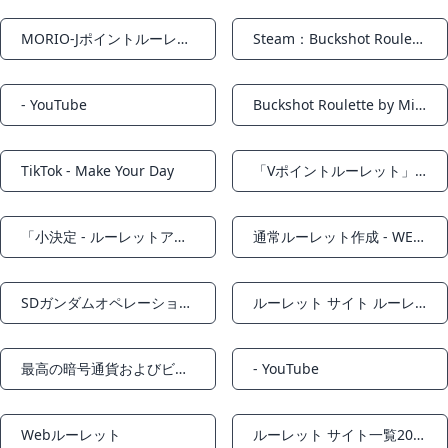
MORIO-Jポイントルーレット&注目！ポイント ポータルサイトポイント MORIO-Jポータルモリオジェイ
Steam：Buckshot Roulette
Notifications
Notifications
- YouTube
Buckshot Roulette by Mike Klubnika
Notifications
Notifications
TikTok - Make Your Day
「Vポイントルーレット」では、Vポイントはどうしたら貯まりますか Vポイントサイト -よくあるご質問・お問い合わせ
Notifications
Notifications
‎「小決定 - ルーレットアプリケーション」をApp Storeで
通常ルーレット作成 - WEBルーレットサイト
Notifications
Notifications
SDガンダムオペレーションズ
ルーレット サイト ルーレットのルールを理解して、オンラインでプレイしよう
Notifications
Notifications
最高の暗号通貨およびビットコインルーレットウェブサイト 2024
- YouTube
Notifications
Notifications
Webルーレット
ルーレット サイト一覧2024年 ｜負けなし稼げる必勝法を伝授
Notifications
Notifications