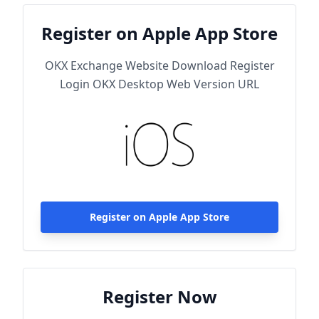
Register on Apple App Store
OKX Exchange Website Download Register
Login OKX Desktop Web Version URL
Register on Apple App Store
Register Now