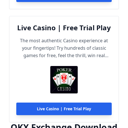
Live Casino | Free Trial Play
The most authentic Casino experience at
your fingertips! Try hundreds of classic
games for free, feel the thrill, win real
rewards!
Live Casino | Free Trial Play
OKX Exchange Download