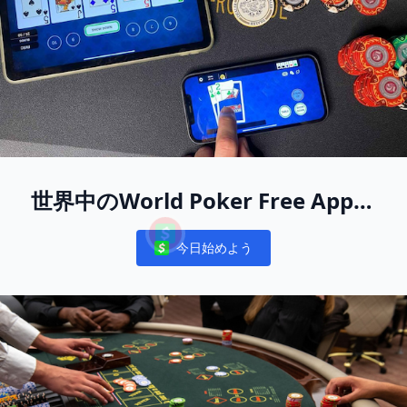
世界中のWorld Poker Free Appラ
イブイベントに参加するチャンス
今日始めよう
を掴もう
Notifications