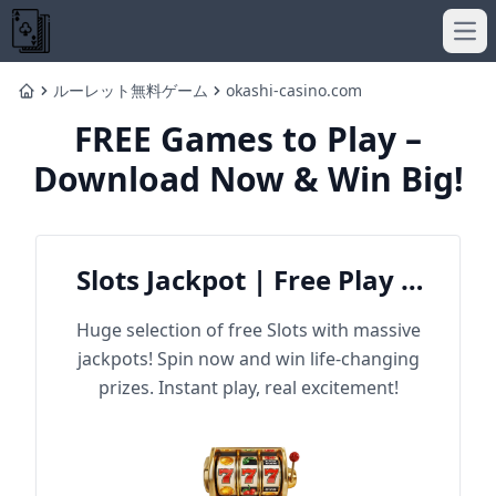
Ope
ルーレット無料ゲーム
okashi-casino.com
Home
FREE Games to Play –
Download Now & Win Big!
Slots Jackpot | Free Play &
Win Big
Huge selection of free Slots with massive
jackpots! Spin now and win life-changing
prizes. Instant play, real excitement!