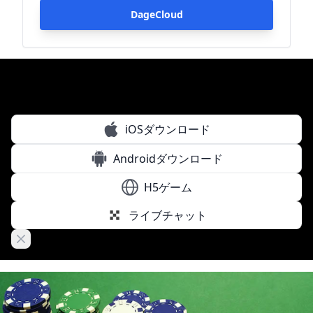
DageCloud
iOSダウンロード
Androidダウンロード
H5ゲーム
ライブチャット
Close banner