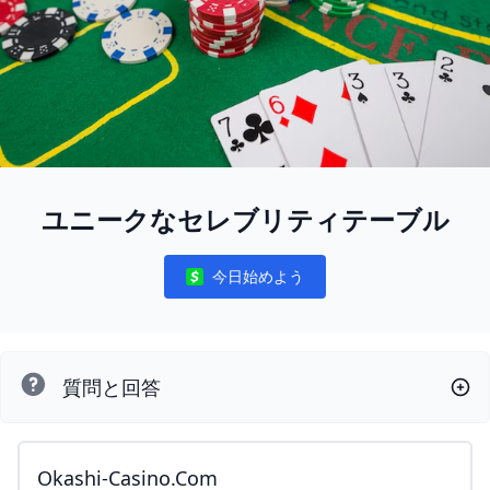
ユニークなセレブリティテーブル
今日始めよう
Notifications
質問と回答
Okashi-Casino.com