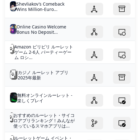
Shevliakov’s Comeback
Wins Million-Euro...
Online Casino Welcome
Bonus No Deposit...
Amazon ビリビリ ルーレット
ゲーム 2-6人 パーティーゲー
ム ロシ...
カジノ ルーレット アプリ
2025年最新
無料オンラインルーレット -
楽しくプレイ
おすすめのルーレット・サイコ
ロアプリランキング！みんなが
使っているスマホアプリは...
ルーレットゲーム イベント・