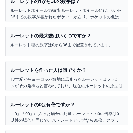
ルーレットの1から36の数字は？
す。 SNSキャンペーンなどで広く利用されています​。
ルーレットホイールの構造 ルーレットホイールには、0から
36までの数字が書かれたポケットがあり、ポケットの色は
赤、黒、そして緑の3種類です。 通常、1から36の数字は赤
と黒に交互に割り当てられており、「0」と「00」は緑で
ルーレットの最大数はいくつですか？
す。4 ธ.ค. 2567
ルーレット盤の数字は0から36まで配置されています。
ルーレットを作った人は誰ですか？
17世紀からヨーロッパ各地に広まったルーレットはフラン
スがその発祥地と言われており、現在のルーレットの原型は
フランスの数学者パスカルが確立の計算の為に発明したとさ
れています。 また、実際にギャンブルとして導入したの
ルーレットの0は何倍ですか？
は、パリの警察が公平なギャンブルを推進するためであった
とも言われています。
「0」「00」に入った場合の配当 ルーレットの0の倍率は0
以外の場合と同じで、ストレートアップなら36倍、スプリ
ットベットなら18倍です。 インサイドベットで紹介したフ