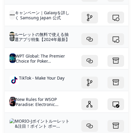
キャンペーン｜Galaxyを詳し
く Samsung Japan 公式
ルーレットの無料で使える抽
選アプリ特集【2024年最新】
WPT Global: The Premier
Choice for Poker...
TikTok - Make Your Day
New Rules for WSOP
Paradise: Electronic...
MORIO-Jポイントルーレット
&注目！ポイント ポー...