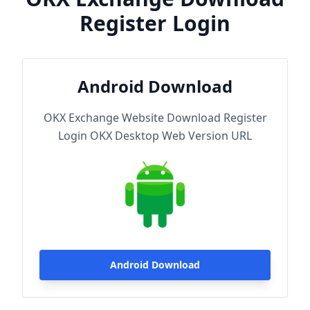
Register Login
Android Download
OKX Exchange Website Download Register
Login OKX Desktop Web Version URL
Android Download