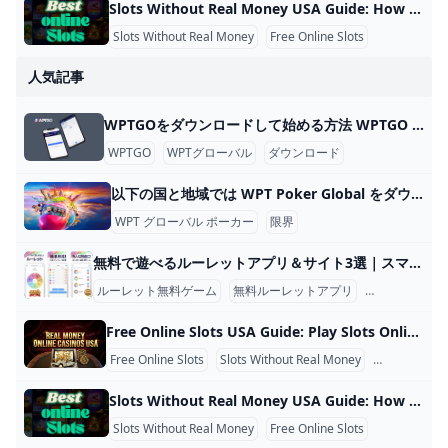
Slots Without Real Money USA Guide: How to Practice With Free Online Slots Free Coins and No Download Games Slots Without Real Money USA Guide: How to Practice With Free Online Slots, Free Coins, and No Download Games Many players search for slots without real money USA because they want to enjoy online slots without making a deposit or risking cash. Related searches such as free online slots USA, play slots online free USA, free casino games with free coins, 1000 slots free games no download, and free casino slot games for fun no download show that users want simple, low-pressure slot entertainment that is easy to access.
Slots Without Real Money
Free Online Slots
Free Coins
人気記事
WPTGOをダウンロードして始める方法 WPTGO をダウンロードしてオンライン ポーカーを始める方法 ワールド ポーカー ツアーに関連するオンライン ポーカー プラットフォームである WPTGO は、簡単かつ迅速
WPTGO
WPTグローバル
ダウンロード
以下の国と地域では WPT Poker Global をダウンロードしてプレイすることはできません WPT グローバル ポーカーは 100 か国以上のプレイヤーがアクセスできますが、現地の規制に基づく特定の制限があります。以下の国と地域で WPT Poker Global をダウンロー
WPT グローバル ポーカー
限界
無料で遊べるルーレットアプリ＆サイト3選｜スマホで気軽に回してみた スマホをさわっていて「ルーレット回したいけど課金はちょっと…」と思って調べてみたら、意外にも無料で遊べるアプリやサイトがたくさん。今回は、実
ルーレット無料ゲーム
無料ルーレットアプリ
ブラウザルー
Free Online Slots USA Guide: Play Slots Online Free Without Real Money or Download Free Online Slots USA Guide: Play Slots Online Free Without Real Money or Download Many players search for free online slots USA because they want to enjoy slot games without making a deposit, risking real money, or downloading casino software. Related searches such as slots without real money USA, play slots online free USA, free online slots USA no deposit, 1000 slots free games no download, and free casino slot games for fun no download show that users want simple access to slot-style entertainment before deciding whether real-money play is right for them.
Free Online Slots
Slots Without Real Money
Play Slots Fr
Slots Without Real Money USA Guide: How to Practice With Free Online Slots Free Coins and No Download Games Slots Without Real Money USA Guide: How to Practice With Free Online Slots, Free Coins, and No Download Games Many players search for slots without real money USA because they want to enjoy online slots without making a deposit or risking cash. Related searches such as free online slots USA, play slots online free USA, free casino games with free coins, 1000 slots free games no download, and free casino slot games for fun no download show that users want simple, low-pressure slot entertainment that is easy to access.
Slots Without Real Money
Free Online Slots
Free Coins