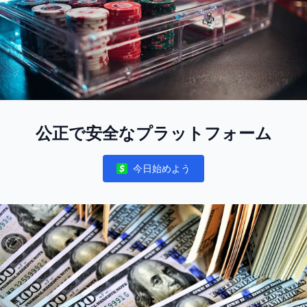
公正で安全なプラットフォーム
今日始めよう
Notifications