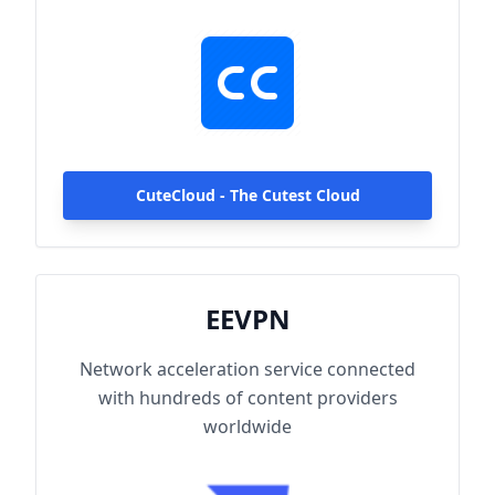
hundreds of content providers worldwide.
With up to 2000Mbps single-line access
capacity and 1000+ high-speed servers
globally, enjoy fast and stable connections
anytime, anywhere.
CuteCloud - The Cutest Cloud
EEVPN
Network acceleration service connected
with hundreds of content providers
worldwide