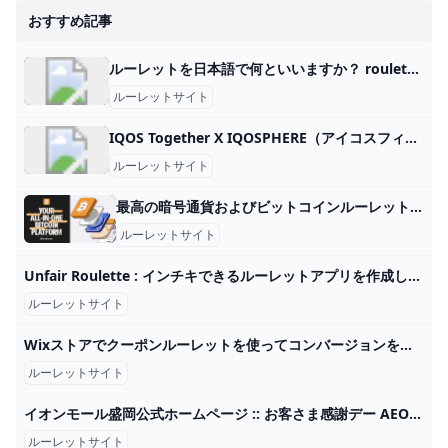
おすすめ記事
ルーレットを日本語で何といいますか？ roulette. フランス語のルーレrouler（回る）からきた語で，回転式賭博（とばく）盤またはその賭をいう。 円盤に放射状の升目と数字をつけ交互に赤と黒で
ルーレットサイト
IQOS Together X IQOSPHERE（アイコスフィア）会員特典プログラム公式サイト IQOSPHERE（アイコスフィア）にログインしてルーレットを回すたびに、究極の体験への応募エントリー数が増える。 さらに、毎日多彩な賞品が当
ルーレットサイト
最高の暗号通貨およびビットコインルーレットウェブサイト 2024 暗号通貨でルーレットをプレイできる信頼できるウェブサイトをお探しですか？私たちは最高のビットコインルーレットウェブサイトを一覧にして比較しま
ルーレットサイト
Unfair Roulette : インチキできるルーレットアプリを作成した – Super Hahnah 投稿者: hahnah 投稿日: 2018-11-182018-11-18 こちらのリンクから利用できる。https://superhahnah.com/application/fair-roul
ルーレットサイト
Wixストアでクーポンルーレットを使ってコンバージョンを上げる Wixストアをお使いの方必見！クーポンルーレットを使ってリード獲得。コンバージョンにだって繋がるアプリがあります。 3月 3, 2022 Wixストア 実は、
ルーレットサイト
イオンモール盛岡公式ホームページ :: お客さま感謝デー AEONPayルーレット イオンモール専門店お客さま感謝デー毎月20日・30日は対象のお支払い方法でおトクな特典！＞＞各専門店の特典内容はこちら※一部の専門店およびサ
ルーレットサイト