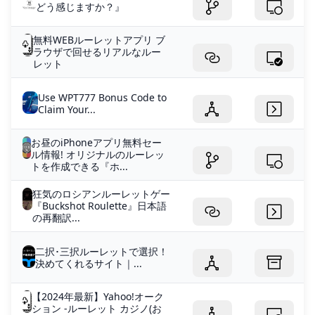
どう感じますか？』
無料WEBルーレットアプリ ブ
ラウザで回せるリアルなルー
レット
Use WPT777 Bonus Code to
Claim Your...
お昼のiPhoneアプリ無料セー
ル情報! オリジナルのルーレッ
トを作成できる『ホ...
狂気のロシアンルーレットゲー
『Buckshot Roulette』日本語
の再翻訳...
二択･三択ルーレットで選択！
決めてくれるサイト｜...
【2024年最新】Yahoo!オーク
ション -ルーレット カジノ(お