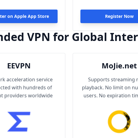
ter on Apple App Store
Register Now
ed VPN for Global Inter
EEVPN
MoJie.net
k acceleration service
Supports streaming 
cted with hundreds of
playback. No limit on n
t providers worldwide
users. No expiration tim
No network speed li