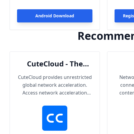
Android Download
Regis
Recommend
CuteCloud - The
Cutest Cloud
CuteCloud provides unrestricted
Networ
global network acceleration.
conne
Access network acceleration
conten
services connected with
hundreds of content providers
worldwide. With up to 2000Mbps
single-line access capacity and
1000+ high-speed servers