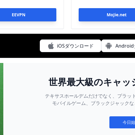
EEVPN
MoJie.net
iOSダウンロード
Andro
世界最大級のキャッ
ーのレクリエーショ
テキサスホールデムだけでなく、プラッ
モバイルゲーム、ブラックジャックな
今日
Notificati