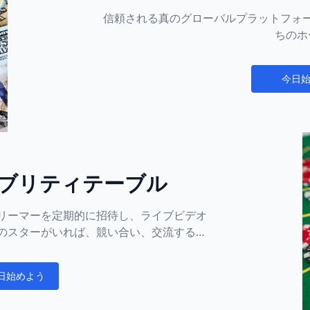
たの新しいオンライ
信頼される真のグローバルプラットフォ
し
ちのホ
今日
Notificati
ブリティテーブル
リーマーを定期的に招待し、ライブビデオ
のスターがいれば、競い合い、交流するチ
お見逃しなく！
日始めよう
cations