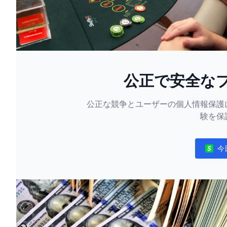
公正で安全な
公正な競争とユーザーの個人情報保護
験を保
今
Notifi