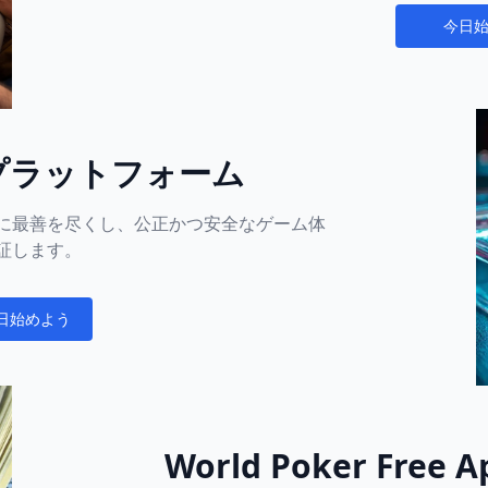
今日
Notificati
プラットフォーム
に最善を尽くし、公正かつ安全なゲーム体
証します。
日始めよう
cations
World Poker Fr