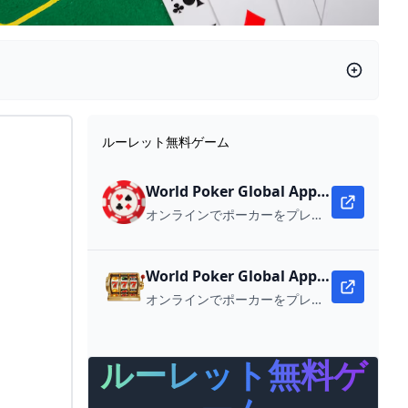
ルーレット無料ゲーム
World Poker Global App グローバル
オンラインでポーカーをプレイしてリアルマネーを獲得しよう。
World Poker Global App グローバル
オンラインでポーカーをプレイしてリアルマネーを獲得しよう。
無料ゲ
「ゲームの窓」はインスト
ール不要！PC・スマホ・タ