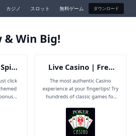
カジノ
スロット
無料ゲーム
ダウンロード
 & Win Big!
 Spins
Live Casino | Free
Trial Play
st click
The most authentic Casino
 themed
experience at your fingertips! Try
 bonus
hundreds of classic games for
 fun!
free, feel the thrill, win real
rewards!