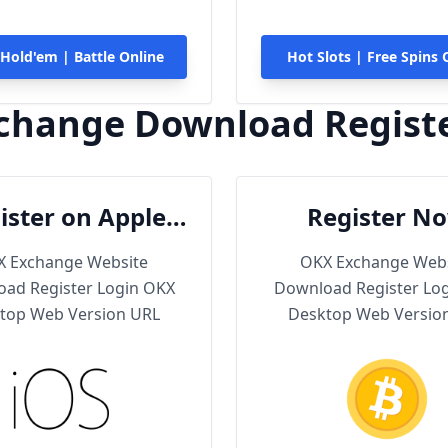
 Hold'em | Battle Online
Hot Slots | Free Spins 
change Download Registe
ister on Apple
Register N
App Store
X Exchange Website
OKX Exchange Webs
ad Register Login OKX
Download Register Lo
top Web Version URL
Desktop Web Versio