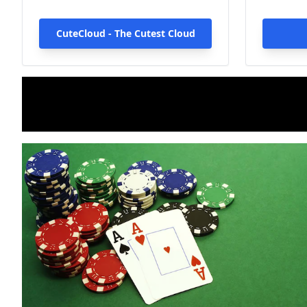
globally, enjoy fast and stable
connections anytime, anywhere.
CuteCloud - The Cutest Cloud