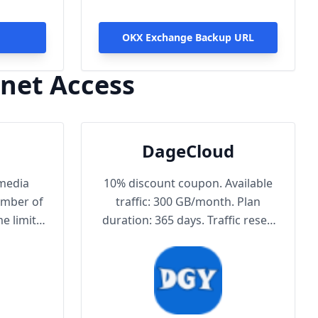
OKX Exchange Backup URL
net Access
DageCloud
media
10% discount coupon. Available
umber of
traffic: 300 GB/month. Plan
e limit.
duration: 365 days. Traffic reset:
mit.
reset on order date or by
purchasing traffic package.
Maximum achievable bandwidth:
1000 Mbps. Node protocol:
Trojan.