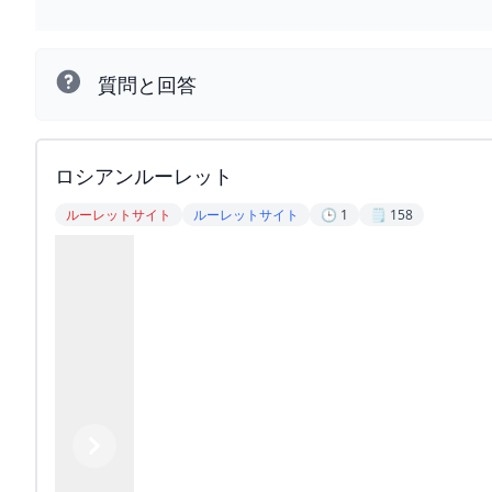
質問と回答
ロシアンルーレット
ルーレットサイト
ルーレットサイト
🕒 1
🗒️ 158
Previous
Next