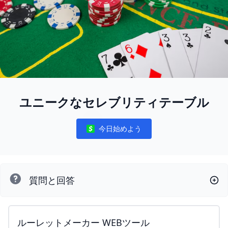
ユニークなセレブリティテーブル
今日始めよう
Notifications
質問と回答
ルーレットメーカー WEBツール