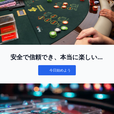
安全で信頼でき、本当に楽しい体
験
今日始めよう
Notifications