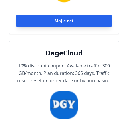
MoJie.net
DageCloud
10% discount coupon. Available traffic: 300
GB/month. Plan duration: 365 days. Traffic
reset: reset on order date or by purchasing
traffic package. Maximum achievable
bandwidth: 1000 Mbps. Node protocol:
Trojan.