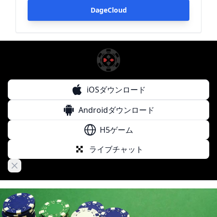
DageCloud
iOSダウンロード
Androidダウンロード
H5ゲーム
ライブチャット
Close banner