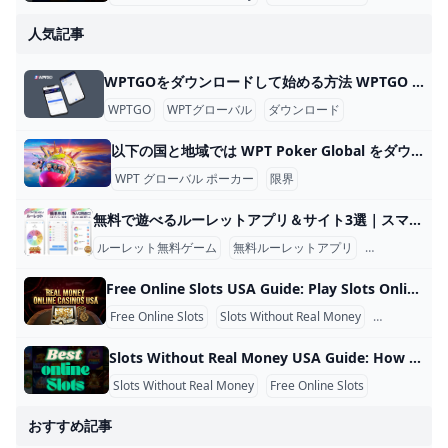
人気記事
WPTGOをダウンロードして始める方法 WPTGO をダウンロードしてオンライン ポーカーを始める方法 ワールド ポーカー ツアーに関連するオンライン ポーカー プラットフォームである WPTGO は、簡単かつ迅速
WPTGO
WPTグローバル
ダウンロード
以下の国と地域では WPT Poker Global をダウンロードしてプレイすることはできません WPT グローバル ポーカーは 100 か国以上のプレイヤーがアクセスできますが、現地の規制に基づく特定の制限があります。以下の国と地域で WPT Poker Global をダウンロー
WPT グローバル ポーカー
限界
無料で遊べるルーレットアプリ＆サイト3選｜スマホで気軽に回してみた スマホをさわっていて「ルーレット回したいけど課金はちょっと…」と思って調べてみたら、意外にも無料で遊べるアプリやサイトがたくさん。今回は、実
ルーレット無料ゲーム
無料ルーレットアプリ
ブラウザルー
Free Online Slots USA Guide: Play Slots Online Free Without Real Money or Download Free Online Slots USA Guide: Play Slots Online Free Without Real Money or Download Many players search for free online slots USA because they want to enjoy slot games without making a deposit, risking real money, or downloading casino software. Related searches such as slots without real money USA, play slots online free USA, free online slots USA no deposit, 1000 slots free games no download, and free casino slot games for fun no download show that users want simple access to slot-style entertainment before deciding whether real-money play is right for them.
Free Online Slots
Slots Without Real Money
Play Slots Fr
Slots Without Real Money USA Guide: How to Practice With Free Online Slots Free Coins and No Download Games Slots Without Real Money USA Guide: How to Practice With Free Online Slots, Free Coins, and No Download Games Many players search for slots without real money USA because they want to enjoy online slots without making a deposit or risking cash. Related searches such as free online slots USA, play slots online free USA, free casino games with free coins, 1000 slots free games no download, and free casino slot games for fun no download show that users want simple, low-pressure slot entertainment that is easy to access.
Slots Without Real Money
Free Online Slots
Free Coins
おすすめ記事