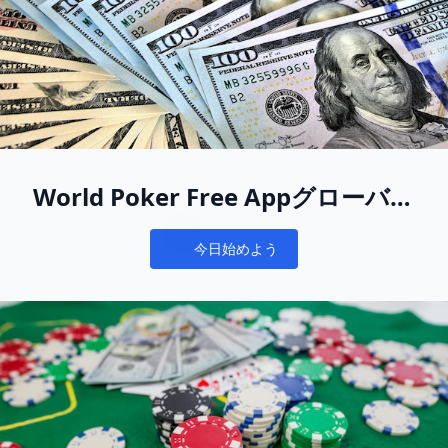
World Poker Free Appグローバル
をあなたの新しいオンラインポー
今日始めよう
カーホームにしよう
Notifications