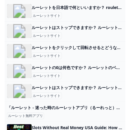
ルーレットを日本語で何といいますか？ roulette. フランス語のルーレrouler（回る）からきた語で，回転式賭博（とばく）盤またはその賭をいう。 円盤に放射状の升目と数字をつけ交互に赤と黒で
ルーレットサイト
ルーレットはストップできますか？ ルーレットの基本的な使い方 ありがとうございます。 「スタート」と「ストップ」をクリック（タップ）でルーレットの開始と停止ができます。Jun 22, 2022
ルーレットサイト
ルーレットをクリックして回転させるとどうなる？ あとは、【クリックして回転させる】と書かれた部分をクリックするか【開始】と書かれたボタンをクリックするかキーボードのSpaceキーを押すだけ
ルーレットサイト
ルーレットの0は何色ですか？ ルーレットのベットには、赤か黒か、奇数か偶数かの配当2倍に賭けるものから、1枚賭けと呼ばれるある唯一の数が出ることに賭ける配当36倍まで、様
ルーレットサイト
ルーレットはストップできますか？ ルーレットの基本的な使い方 ありがとうございます。 「スタート」と「ストップ」をクリック（タップ）でルーレットの開始と停止ができます。Jun 22, 2022
ルーレットサイト
‎「ルーレット - 迷った時のルーレットアプリ（るーれっと）」をApp Storeで ルーレットアプリの決定版！誰でも簡単に使えるシンプルな抽選アプリです。 豊富なBGMや効果音、面白演出もたくさん使えます！ 【特徴】 ・ストレスの
ルーレット無料アプリ
Slots Without Real Money USA Guide: How to Practice With Free Online Slots Free Coins and No Download Games Slots Without Real Money USA Guide: How to Practice With Free Online Slots, Free Coins, and No Download Games Many players search for slots without real money USA because they want to enjoy online slots without making a deposit or risking cash. Related searches such as free online slots USA, play slots online free USA, free casino games with free coins, 1000 slots free games no download, and free casino slot games for fun no download show that users want simple, low-pressure slot entertainment that is easy to access.