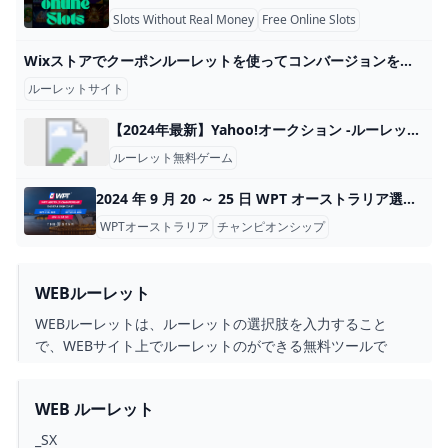
Slots Without Real Money
Free Online Slots
Free Coins Ca
Wixストアでクーポンルーレットを使ってコンバージョンを上げる Wixストアをお使いの方必見！クーポンルーレットを使ってリード獲得。コンバージョンにだって繋がるアプリがあります。 3月 3, 2022 Wixストア 実は、
ルーレットサイト
【2024年最新】Yahoo!オークション -ルーレットゲームの中古品・新品・未使用品一覧 「ルーレットゲーム」関連の新品・未使用品・中古品が約236件出品中。Yahoo!オークションは、常時約5,000万点以上の商品数を誇る、誰で
ルーレット無料ゲーム
2024 年 9 月 20 ～ 25 日 WPT オーストラリア選手権 WPT オーストラリア チャンピオンシップ 開催期間: 2024 年 9 月 20 ～ 25 日 会場: ザ スター ゴールドコースト、オーストラリア メイン イベントのバイイン: AU$8,000 (約 US$5,300)
WPTオーストラリア
チャンピオンシップ
WEBルーレット
WEBルーレットは、ルーレットの選択肢を入力すること
で、WEBサイト上でルーレットのができる無料ツールで
す。
WEB ルーレット
_SX