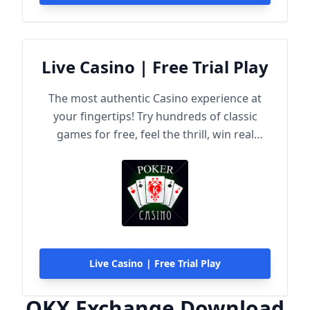
Live Casino | Free Trial Play
The most authentic Casino experience at
your fingertips! Try hundreds of classic
games for free, feel the thrill, win real
rewards!
Live Casino | Free Trial Play
OKX Exchange Download