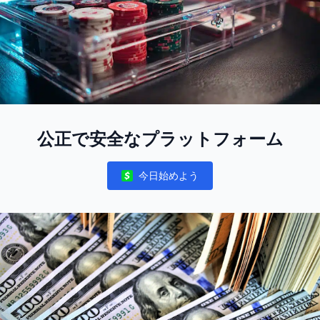
公正で安全なプラットフォーム
今日始めよう
Notifications