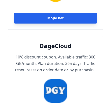
MoJie.net
DageCloud
10% discount coupon. Available traffic: 300
GB/month. Plan duration: 365 days. Traffic
reset: reset on order date or by purchasing
traffic package. Maximum achievable
bandwidth: 1000 Mbps. Node protocol:
Trojan.