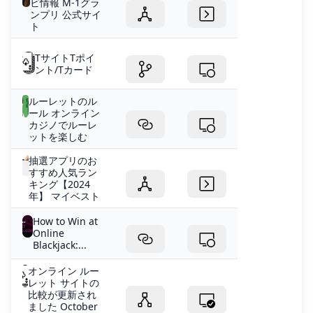
ビ情報 M-1グラ
ンプリ 公式サイ
ト
TサイトTポイ
ント/Tカード
ルーレットのル
ール オンライン
カジノでルーレ
ットを楽しむ
抽選アプリのお
すすめ人気ラン
キング【2024
年】 マイベスト
How to Win at
Online
Blackjack:...
オンライン ルー
レット サイトの
比較が更新され
ました October