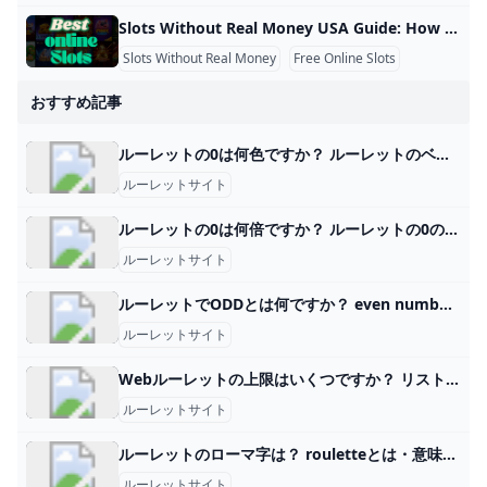
Slots Without Real Money USA Guide: How to Practice With Free Online Slots Free Coins and No Download Games Slots Without Real Money USA Guide: How to Practice With Free Online Slots, Free Coins, and No Download Games Many players search for slots without real money USA because they want to enjoy online slots without making a deposit or risking cash. Related searches such as free online slots USA, play slots online free USA, free casino games with free coins, 1000 slots free games no download, and free casino slot games for fun no download show that users want simple, low-pressure slot entertainment that is easy to access.
Slots Without Real Money
Free Online Slots
Free Coins
おすすめ記事
ルーレットの0は何色ですか？ ルーレットのベットには、赤か黒か、奇数か偶数かの配当2倍に賭けるものから、1枚賭けと呼ばれるある唯一の数が出ることに賭ける配当36倍まで、様
ルーレットサイト
ルーレットの0は何倍ですか？ ルーレットの0の倍率は0以外の場合と同じで、ストレートアップなら36倍、スプリットベットなら18倍です。 インサイドベットで紹介したフォーナン
ルーレットサイト
ルーレットでODDとは何ですか？ even number（イーブン・ナンバー）／odd number（アド・ナンバー）。 2で割り切れる数が偶数、割り切れない数が奇数。 evenは「平らな
ルーレットサイト
Webルーレットの上限はいくつですか？ リスト内の項目が多すぎます。 100アイテムを超えることはできません。
ルーレットサイト
ルーレットのローマ字は？ rouletteとは・意味・使い方・読み方・例文 - 英ナビ!
ルーレットサイト