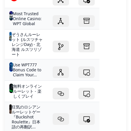
Most Trusted
Online Casino:
WPT Global
ぞうさんルーレ
ット (ルスツチャ
レンジDay) - 北
海道 ルスツリゾ
ート
Use WPT777
Bonus Code to
Claim Your...
無料オンライン
ルーレット - 楽
しくプレイ
狂気のロシアン
ルーレットゲー
『Buckshot
Roulette』日本
語の再翻訳...