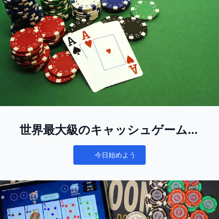
世界最大級のキャッシュゲームプ
レイヤーのレクリエーションプー
今日始めよう
ルに参加しよう
Notifications