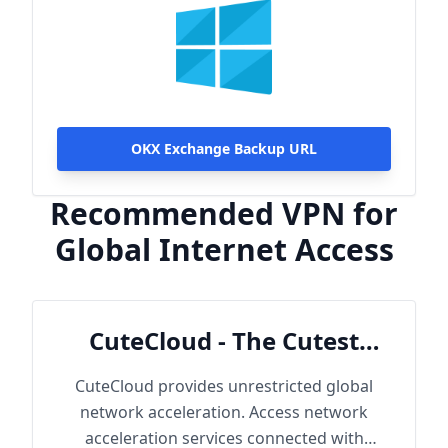
OKX Exchange Backup URL
Recommended VPN for
Global Internet Access
CuteCloud - The Cutest
Cloud
CuteCloud provides unrestricted global
network acceleration. Access network
acceleration services connected with