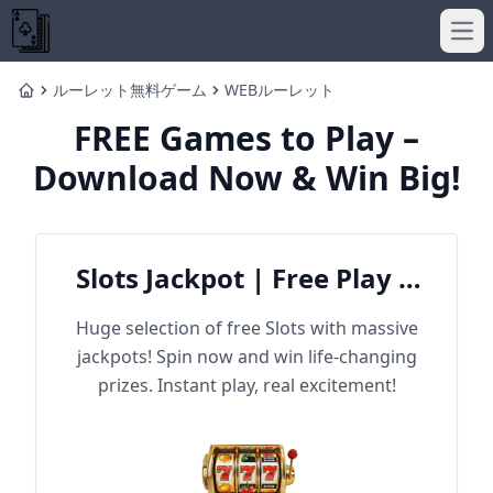
Ope
ルーレット無料ゲーム
WEBルーレット
Home
FREE Games to Play –
Download Now & Win Big!
Slots Jackpot | Free Play &
Win Big
Huge selection of free Slots with massive
jackpots! Spin now and win life-changing
prizes. Instant play, real excitement!