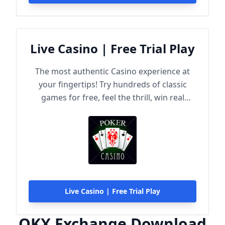
Live Casino | Free Trial Play
The most authentic Casino experience at
your fingertips! Try hundreds of classic
games for free, feel the thrill, win real
rewards!
Live Casino | Free Trial Play
OKX Exchange Download