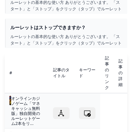
ルーレットの基本的な使い方 ありがとうございます。 「ス
タート」と「ストップ」をクリック（タップ）でルーレット
の開始と停止ができます。Jun 22 2022
ルーレットはストップできますか？
ルーレットの基本的な使い方 ありがとうございます。 「ス
タート」と「ストップ」をクリック（タップ）でルーレット
の開始と停止ができます。Jun 22 2022
記
記
事
事
記事のタ
キーワー
の
#
の
イトル
ド
リ
詳
ン
細
ク
オンラインカジ
ノゲーム「マネ
キャッシュ無料
版」独自開発の
ルーレットゲー
ム2本をリ...