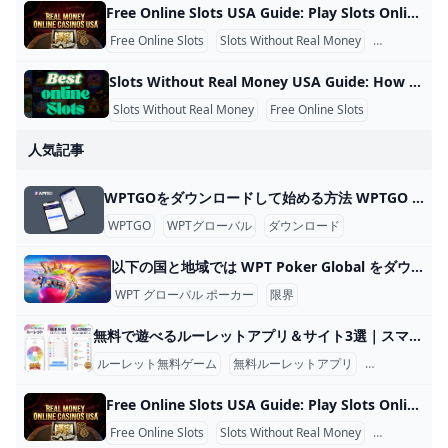
Free Online Slots USA Guide: Play Slots Online Free Without Real Money or Download Free Online Slots USA Guide: Play Slots Online Free Without Real Money or Download Many players search for free online slots USA because they want to enjoy slot games without making a deposit, risking real money, or downloading casino software. Related searches such as slots without real money USA, play slots online free USA, free online slots USA no deposit, 1000 slots free games no download, and free casino slot games for fun no download show that users want simple access to slot-style entertainment before deciding whether real-money play is right for them.
Free Online Slots
Slots Without Real Money
Play Slots Fr
Slots Without Real Money USA Guide: How to Practice With Free Online Slots Free Coins and No Download Games Slots Without Real Money USA Guide: How to Practice With Free Online Slots, Free Coins, and No Download Games Many players search for slots without real money USA because they want to enjoy online slots without making a deposit or risking cash. Related searches such as free online slots USA, play slots online free USA, free casino games with free coins, 1000 slots free games no download, and free casino slot games for fun no download show that users want simple, low-pressure slot entertainment that is easy to access.
Slots Without Real Money
Free Online Slots
Free Coins
人気記事
WPTGOをダウンロードして始める方法 WPTGO をダウンロードしてオンライン ポーカーを始める方法 ワールド ポーカー ツアーに関連するオンライン ポーカー プラットフォームである WPTGO は、簡単かつ迅速
WPTGO
WPTグローバル
ダウンロード
以下の国と地域では WPT Poker Global をダウンロードしてプレイすることはできません WPT グローバル ポーカーは 100 か国以上のプレイヤーがアクセスできますが、現地の規制に基づく特定の制限があります。以下の国と地域で WPT Poker Global をダウンロー
WPT グローバル ポーカー
限界
無料で遊べるルーレットアプリ＆サイト3選｜スマホで気軽に回してみた スマホをさわっていて「ルーレット回したいけど課金はちょっと…」と思って調べてみたら、意外にも無料で遊べるアプリやサイトがたくさん。今回は、実
ルーレット無料ゲーム
無料ルーレットアプリ
ブラウザルー
Free Online Slots USA Guide: Play Slots Online Free Without Real Money or Download Free Online Slots USA Guide: Play Slots Online Free Without Real Money or Download Many players search for free online slots USA because they want to enjoy slot games without making a deposit, risking real money, or downloading casino software. Related searches such as slots without real money USA, play slots online free USA, free online slots USA no deposit, 1000 slots free games no download, and free casino slot games for fun no download show that users want simple access to slot-style entertainment before deciding whether real-money play is right for them.
Free Online Slots
Slots Without Real Money
Play Slots Fr