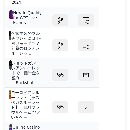
2024
How to Qualify
for WPT Live
Events...
今後実装のマル
チプレイには4人
向けモードも？
狂気のロシアン
ルーレッ...
ショットガンロ
シアンルーレッ
トで一攫千金を
狙う
「Buckshot...
ヨーロピアンル
ーレット【ラス
ベガスルーレッ
ト】：無料ブラ
ウザゲーム ひと
いきゲー...
Online Casino