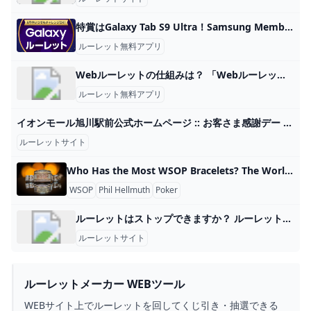
特賞はGalaxy Tab S9 Ultra！Samsung Membersで5月のGalaxyルーレットが開催中！ – OREFOLDER サムスンのGalaxyユーザー向けのコミュニティアプリ『Samsung Members』アプリにて、Galaxyルーレットが開催中です。 202
ルーレット無料アプリ
Webルーレットの仕組みは？ 「Webルーレット」は、ブラウザ上でルーレットを回し、ランダムにひとつの項目を選べるツール。 数字以外に任意の項目、例えば名前などを記入するこ
ルーレット無料アプリ
イオンモール旭川駅前公式ホームページ :: お客さま感謝デー AEONPayルーレット 毎月20日・30日 ‘お’‘客’‘さ’‘ま’‘感’‘謝’‘
ルーレットサイト
Who Has the Most WSOP Bracelets? The World Series of Poker (WSOP) is one of the most prestigious poker tournaments in the world, and winning a bracelet is one of the highest honors a poker player can achieve. With multiple events held every year, the competition for these coveted bracelets is fierce. But among all the players who have earned WSOP bracelets, there is one player who stands head and shoulders above the rest. The Most WSOP Bracelets: Phil Hellmuth As of 2024, the player with the most WSOP bracelets is Phil Hellmuth, with a remarkable 16 WSOP bracelets.
WSOP
Phil Hellmuth
Poker
ルーレットはストップできますか？ ルーレットの基本的な使い方 ありがとうございます。 「スタート」と「ストップ」をクリック（タップ）でルーレットの開始と停止ができます。Jun 22, 2022
ルーレットサイト
ルーレットメーカー WEBツール
WEBサイト上でルーレットを回してくじ引き・抽選できる