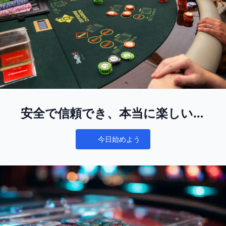
安全で信頼でき、本当に楽しい体
験
今日始めよう
Notifications