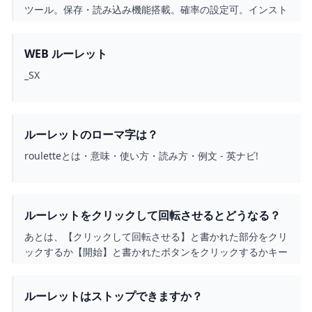
ツール。保存・読み込み機能搭載。確率の設定可。インスト
ール不要のWEBアプリ。ブラウザ上で動作するのでお手軽
です。
WEB ルーレット
_SX
ルーレットのローマ字は？
rouletteとは・意味・使い方・読み方・例文 - 英ナビ!
ルーレットをクリックして回転させるとどうなる？
あとは、【クリックして回転させる】と書かれた部分をクリ
ックするか【開始】と書かれたボタンをクリックするかキー
ボードのSpaceキーを押すだけでルーレットが回ります。
【クリックして回転させる】と書かれた部分か【開始】と書
ルーレットはストップできますか？
かれたボタンをタップするだけでOKです。Sep 15 2023