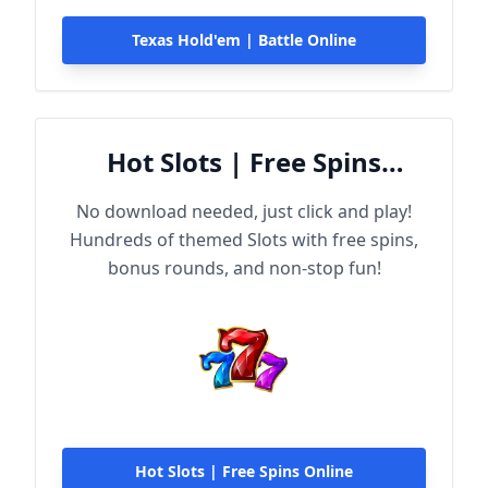
Texas Hold'em | Battle Online
Hot Slots | Free Spins
Online
No download needed, just click and play!
Hundreds of themed Slots with free spins,
bonus rounds, and non-stop fun!
Hot Slots | Free Spins Online