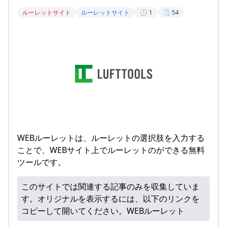
ルーレットサイト
ルーレットサイト
🕒 1
🗒️ 54
WEBルーレットは、ルーレットの選択肢を入力する
ことで、WEBサイト上でルーレットのができる無料
ツールです。
このサイトでは関連する記事のみを収集していま
す。オリジナルを表示するには、以下のリンクを
コピーして開いてください。
WEBルーレット