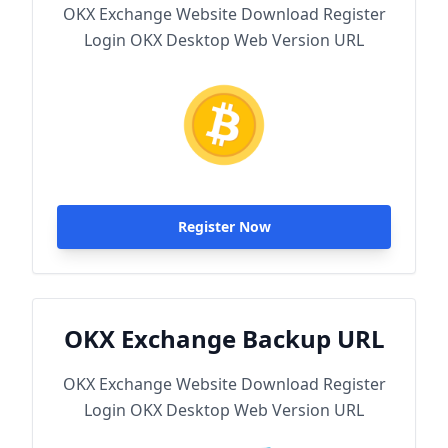
OKX Exchange Website Download Register
Login OKX Desktop Web Version URL
Register Now
OKX Exchange Backup URL
OKX Exchange Website Download Register
Login OKX Desktop Web Version URL