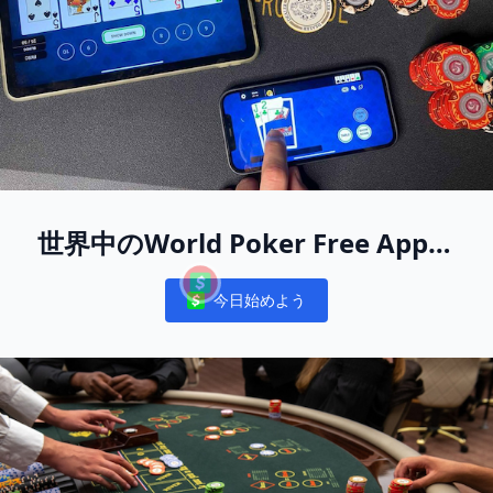
世界中のWorld Poker Free Appラ
イブイベントに参加するチャンス
今日始めよう
を掴もう
Notifications