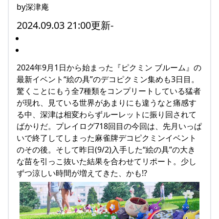
by深津庵
2024.09.03 21:00更新-
2024年9月1日から始まった『ピクミン ブルーム』の
最新イベント“絵の具”のデコピクミン集めも3日目。
驚くことにもう全7種類をコンプリートしている猛者
が現れ、見ている世界があまりにも違うなと痛感す
る中、深津は相変わらずルーレットに振り回されて
ばかりだ。プレイログ718回目の今回は、先月いっぱ
いで終了してしまった麻雀牌デコピクミンイベント
のその後。そして昨日(9/2)入手した“絵の具”の大き
な苗を引っこ抜いた結果を合わせてリポート。少し
ずつ涼しい時間が増えてきた、かも!?