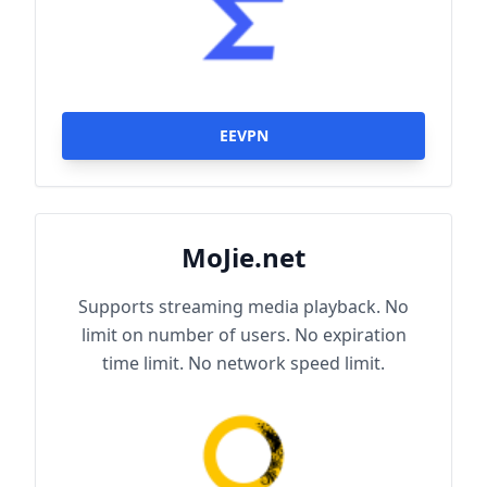
EEVPN
MoJie.net
Supports streaming media playback. No
limit on number of users. No expiration
time limit. No network speed limit.