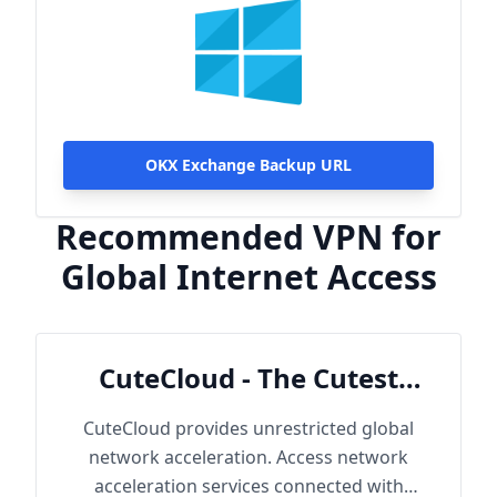
OKX Exchange Backup URL
Recommended VPN for
Global Internet Access
CuteCloud - The Cutest
Cloud
CuteCloud provides unrestricted global
network acceleration. Access network
acceleration services connected with