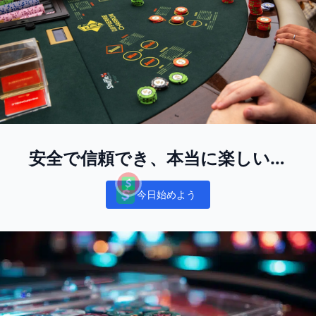
安全で信頼でき、本当に楽しい体
験
今日始めよう
Notifications