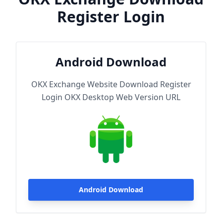
Register Login
Android Download
OKX Exchange Website Download Register
Login OKX Desktop Web Version URL
Android Download