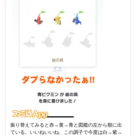
振り替えてみると赤→黄→青と図鑑の左から順に出
ている。いいねいいね、この調子で今度は白→紫→