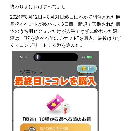
終わりよければすべてよし
2024年8月12日～8月31日終日にかかて開催された麻
雀牌イベントが終わって3日目。新規で実装された個
体のうち羽ピクミンだけが入手できずに終わった深
津は、“牌を選べる苗のチケット”を購入。最後は力ず
くでコンプリートする道を選んだ。