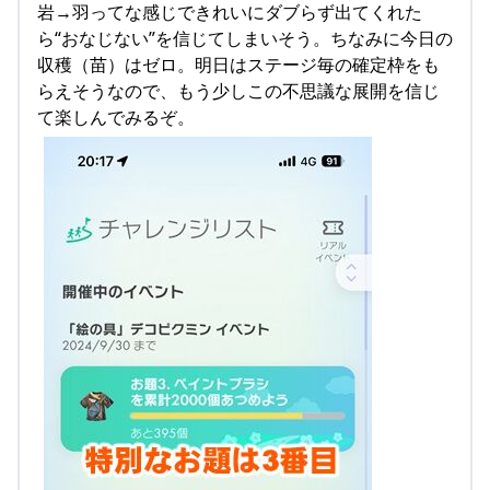
岩→羽ってな感じできれいにダブらず出てくれた
ら“おなじない”を信じてしまいそう。ちなみに今日の
収穫（苗）はゼロ。明日はステージ毎の確定枠をも
らえそうなので、もう少しこの不思議な展開を信じ
て楽しんでみるぞ。