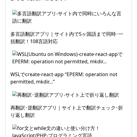
多言語翻訳アプリ｜サイト内で5ヶ国語まで同時･一
括翻訳！108言語対応
WSLでcreate-react-app “EPERM: operation not
permitted, mkdir…”
再翻訳･逆翻訳アプリ｜サイト上で翻訳チェック･折
り返し翻訳