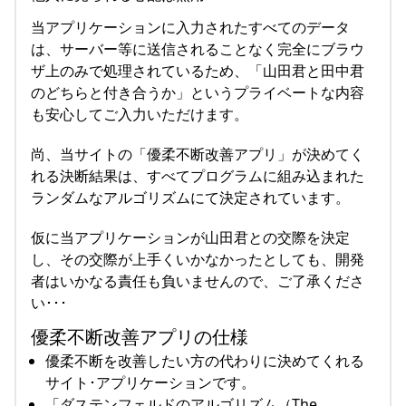
当アプリケーションに入力されたすべてのデータ
は、サーバー等に送信されることなく完全にブラウ
ザ上のみで処理されているため、「山田君と田中君
のどちらと付き合うか」というプライベートな内容
も安心してご入力いただけます。
尚、当サイトの「優柔不断改善アプリ」が決めてく
れる決断結果は、すべてプログラムに組み込まれた
ランダムなアルゴリズムにて決定されています。
仮に当アプリケーションが山田君との交際を決定
し、その交際が上手くいかなかったとしても、開発
者はいかなる責任も負いませんので、ご了承くださ
い･･･
優柔不断改善アプリの仕様
優柔不断を改善したい方の代わりに決めてくれる
サイト･アプリケーションです。
「ダステンフェルドのアルゴリズム（The