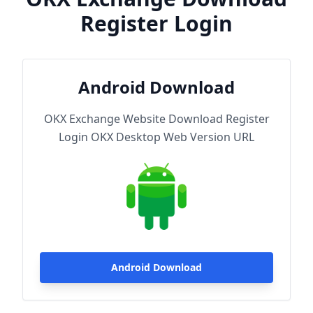
Register Login
Android Download
OKX Exchange Website Download Register
Login OKX Desktop Web Version URL
Android Download