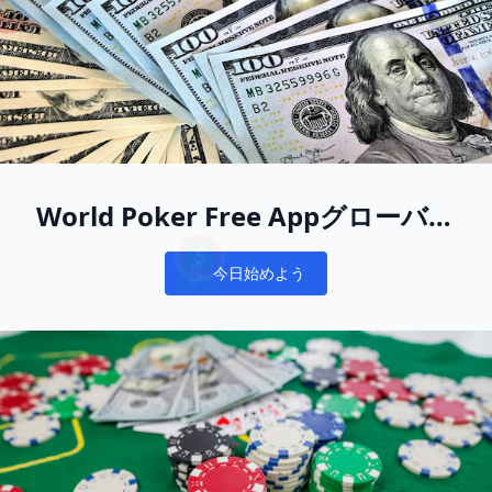
World Poker Free Appグローバル
をあなたの新しいオンラインポー
今日始めよう
カーホームにしよう
Notifications