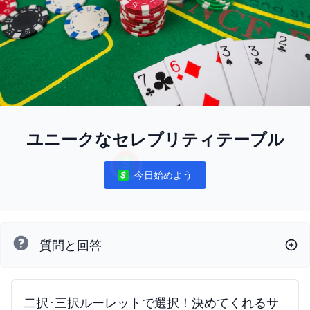
ユニークなセレブリティテーブル
今日始めよう
Notifications
質問と回答
二択･三択ルーレットで選択！決めてくれるサ