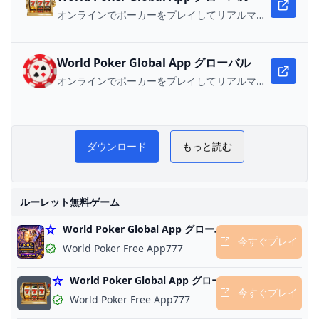
オンラインでポーカーをプレイしてリアルマネーを獲得しよう。
World Poker Global App グローバル
オンラインでポーカーをプレイしてリアルマネーを獲得しよう。
ー
ダウンロード
もっと読む
レ
ルーレット無料ゲーム
ゲ
World Poker Global App グローバル
今すぐプレイ
World Poker Free App777
World Poker Global App グローバル
今すぐプレイ
World Poker Free App777