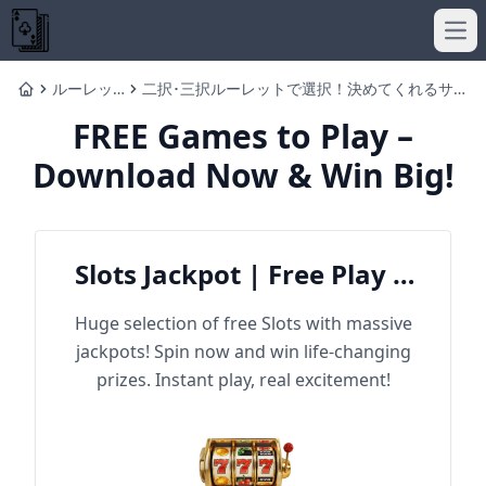
Ope
ルーレッ
二択･三択ルーレットで選択！決めてくれるサ
Home
ト無料ゲ
イト｜優柔不断改善アプリ STALDIA（スタルデ
FREE Games to Play –
ーム
ィア）
Download Now & Win Big!
Slots Jackpot | Free Play &
Win Big
Huge selection of free Slots with massive
jackpots! Spin now and win life-changing
prizes. Instant play, real excitement!