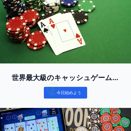
世界最大級のキャッシュゲームプ
レイヤーのレクリエーションプー
今日始めよう
ルに参加しよう
Notifications