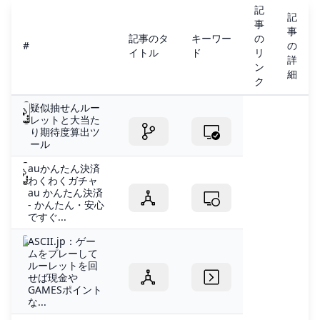
紹介。スマホアプリで無料で遊べる人気タイトルも発表。
記
記
事
事
記事のタ
キーワー
の
#
の
イトル
ド
リ
詳
ン
細
ク
疑似抽せんルー
レットと大当た
り期待度算出ツ
ール
auかんたん決済
わくわくガチャ
au かんたん決済
- かんたん・安心
ですぐ...
ASCII.jp：ゲー
ムをプレーして
ルーレットを回
せば現金や
GAMESポイント
な...