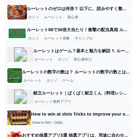
ルーレットのゼロは何倍？ 以下に、読みやすく整理し、データも含めたSEO向け構成の記事に書き直しました。 ルーレットでゼロが出た場合の倍率とは？ ルーレットで「0（ゼロ）
カジノ
ルーレット
初心者
ルーレット00で36倍大当たり！衝撃の配当真相 ルーレットの「00」は、アメリカンルーレットで緑色の特別な数字で、ストレートアップ（1数字賭け）を選ぶと36倍の配当がもらえます。例えば、1
カジノ
ルーレット攻略
ギャンブル
ルーレットはゲーム？基本と魅力を解説 1. ルーレットはゲームですか？ はい、ルーレットはゲームです。カジノで遊ばれる代表的なテーブルゲームの一つで、回転するホイールに玉を投げ入れ、ど
ルーレット
カジノ
初心者向け
ルーレットの数字の数は？ ルーレットの数字の数とは？ ルーレットの数字の数は、選ぶルーレットの種類によって異なります。一般的にカジノで使われているルーレットは主に3種類
ルーレット
カジノ
ゲーム
献立ルーレット｜ぱくぱく献立くん（料理レシピ） 献立に迷っているあなた！もう悩む必要はありません！献立ルーレットがオススメのメニューを選んでくれます。カテゴリを選んで「ストップ」を押すだけ
ルーレット無料アプリ
How to win at slots Tricks to improve your odds How to win at slots Tricks to improve your odds Learning how to win at slots is no easy task. Online slot machines are renowned for being completely random, so no amount of skill will give you the edge. However, you can do some things to improve your chances of winning, and ultimately learn how to win jackpots on slot machines more often. On this page, you’ll discover slot machine tips, strategies, and much more.
How to Win
Odds
おすすめ抽選アプリ5選 抽選アプリは、用途に合わせて選ぶと失敗しにくいです。たとえば、日常の順番決めやくじ引きなら「ルーレット系」、イベントや配信で見せるなら「演出