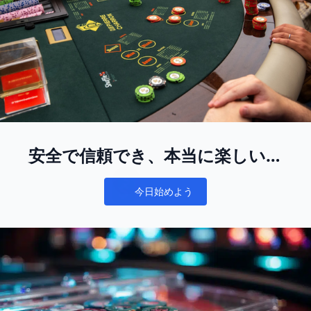
安全で信頼でき、本当に楽しい体
験
今日始めよう
Notifications