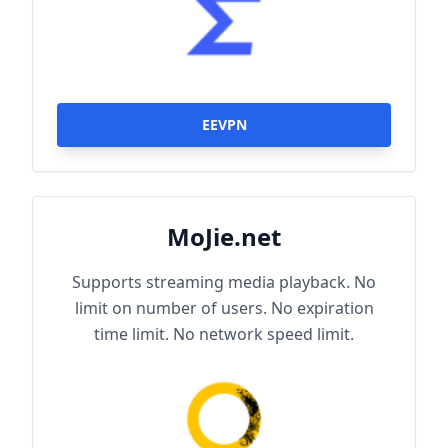
EEVPN
MoJie.net
Supports streaming media playback. No
limit on number of users. No expiration
time limit. No network speed limit.