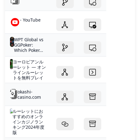
- YouTube
WPT Global vs
GGPoker:
Which Poker...
ヨーロピアンル
ーレット — オン
ラインルーレッ
トを無料プレイ
okashi-
casino.com
ルーレットにお
すすめのオンラ
インカジノラン
キング2024年度
版