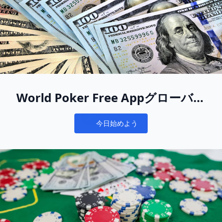
World Poker Free Appグローバル
をあなたの新しいオンラインポー
今日始めよう
カーホームにしよう
Notifications