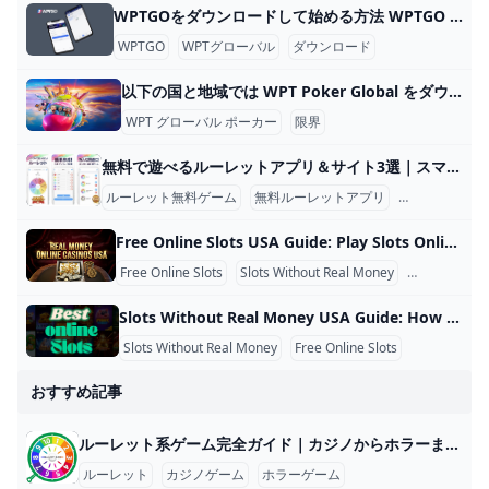
WPTGOをダウンロードして始める方法 WPTGO をダウンロードしてオンライン ポーカーを始める方法 ワールド ポーカー ツアーに関連するオンライン ポーカー プラットフォームである WPTGO は、簡単かつ迅速
WPTGO
WPTグローバル
ダウンロード
以下の国と地域では WPT Poker Global をダウンロードしてプレイすることはできません WPT グローバル ポーカーは 100 か国以上のプレイヤーがアクセスできますが、現地の規制に基づく特定の制限があります。以下の国と地域で WPT Poker Global をダウンロー
WPT グローバル ポーカー
限界
無料で遊べるルーレットアプリ＆サイト3選｜スマホで気軽に回してみた スマホをさわっていて「ルーレット回したいけど課金はちょっと…」と思って調べてみたら、意外にも無料で遊べるアプリやサイトがたくさん。今回は、実
ルーレット無料ゲーム
無料ルーレットアプリ
ブラウザルー
Free Online Slots USA Guide: Play Slots Online Free Without Real Money or Download Free Online Slots USA Guide: Play Slots Online Free Without Real Money or Download Many players search for free online slots USA because they want to enjoy slot games without making a deposit, risking real money, or downloading casino software. Related searches such as slots without real money USA, play slots online free USA, free online slots USA no deposit, 1000 slots free games no download, and free casino slot games for fun no download show that users want simple access to slot-style entertainment before deciding whether real-money play is right for them.
Free Online Slots
Slots Without Real Money
Play Slots Fr
Slots Without Real Money USA Guide: How to Practice With Free Online Slots Free Coins and No Download Games Slots Without Real Money USA Guide: How to Practice With Free Online Slots, Free Coins, and No Download Games Many players search for slots without real money USA because they want to enjoy online slots without making a deposit or risking cash. Related searches such as free online slots USA, play slots online free USA, free casino games with free coins, 1000 slots free games no download, and free casino slot games for fun no download show that users want simple, low-pressure slot entertainment that is easy to access.
Slots Without Real Money
Free Online Slots
Free Coins
おすすめ記事
ルーレット系ゲーム完全ガイド｜カジノからホラーまで人気ランキング ルーレット系のゲームまとめ：カジノからホラーまで ルーレット系のゲームとは、ルーレット盤や抽選メカニズムを使ったギャンブル・パーティ・ホラーゲ
ルーレット
カジノゲーム
ホラーゲーム