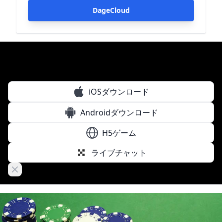
DageCloud
iOSダウンロード
Androidダウンロード
H5ゲーム
ライブチャット
Close banner