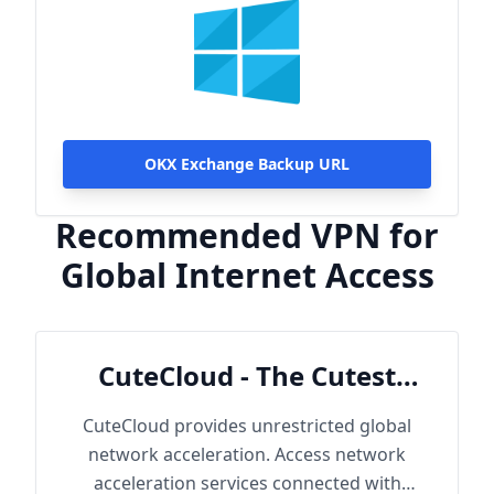
OKX Exchange Backup URL
Recommended VPN for
Global Internet Access
CuteCloud - The Cutest
Cloud
CuteCloud provides unrestricted global
network acceleration. Access network
acceleration services connected with