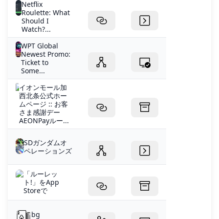
Netflix
Roulette: What
Should I
Watch?...
WPT Global
Newest Promo:
Ticket to
Some...
イオンモール加
西北条公式ホー
ムページ :: お客
さま感謝デー
AEONPayルー...
SDガンダムオ
ペレーションズ
‎「ルーレッ
ト!」をApp
Storeで
bg