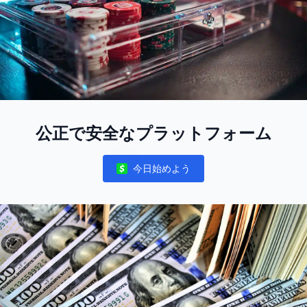
公正で安全なプラットフォーム
今日始めよう
Notifications