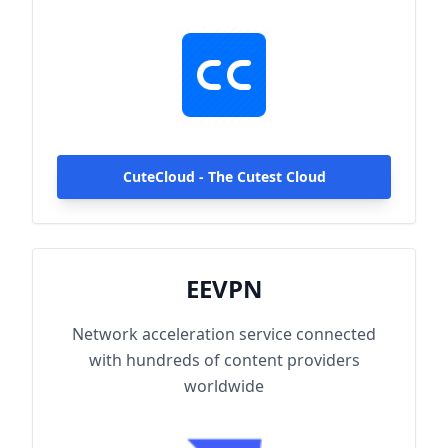
hundreds of content providers worldwide.
With up to 2000Mbps single-line access
capacity and 1000+ high-speed servers
globally, enjoy fast and stable connections
anytime, anywhere.
CuteCloud - The Cutest Cloud
EEVPN
Network acceleration service connected
with hundreds of content providers
worldwide