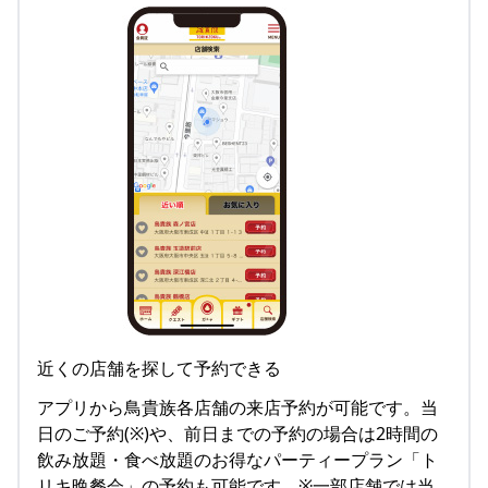
近くの店舗を探して予約できる
アプリから鳥貴族各店舗の来店予約が可能です。当
日のご予約(※)や、前日までの予約の場合は2時間の
飲み放題・食べ放題のお得なパーティープラン「ト
リキ晩餐会」の予約も可能です。※一部店舗では当