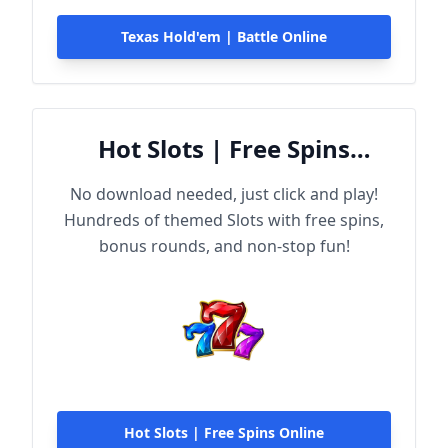
Texas Hold'em | Battle Online
Hot Slots | Free Spins
Online
No download needed, just click and play!
Hundreds of themed Slots with free spins,
bonus rounds, and non-stop fun!
Hot Slots | Free Spins Online