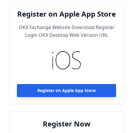
Register on Apple App Store
OKX Exchange Website Download Register
Login OKX Desktop Web Version URL
Register on Apple App Store
Register Now