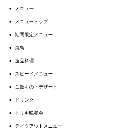
メニュー
メニュートップ
期間限定メニュー
焼鳥
逸品料理
スピードメニュー
ご飯もの・デザート
ドリンク
トリキ晩餐会
テイクアウトメニュー