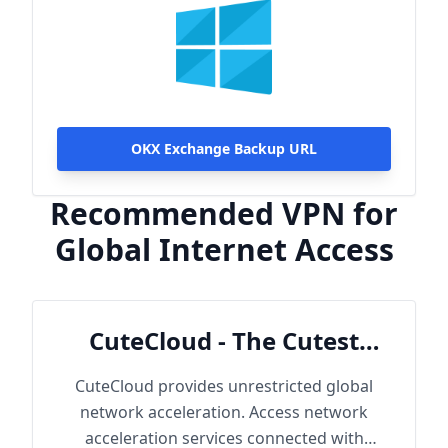
OKX Exchange Backup URL
Recommended VPN for
Global Internet Access
CuteCloud - The Cutest
Cloud
CuteCloud provides unrestricted global
network acceleration. Access network
acceleration services connected with