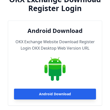
Register Login
Android Download
OKX Exchange Website Download Register
Login OKX Desktop Web Version URL
Android Download