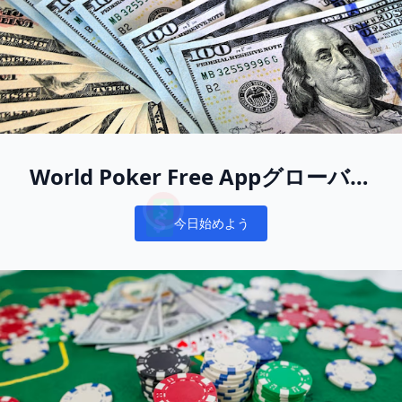
World Poker Free Appグローバル
をあなたの新しいオンラインポー
今日始めよう
カーホームにしよう
Notifications