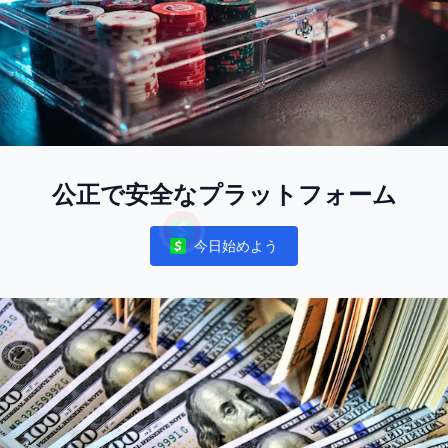
公正で安全なプラットフォーム
今日始めよう
Notifications