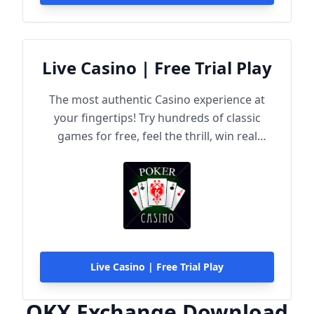
Live Casino | Free Trial Play
The most authentic Casino experience at
your fingertips! Try hundreds of classic
games for free, feel the thrill, win real
rewards!
Live Casino | Free Trial Play
OKX Exchange Download