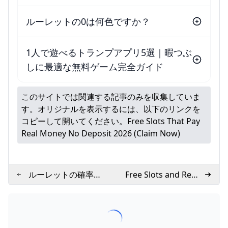
ルーレットの0は何色ですか？
1人で遊べるトランプアプリ5選｜暇つぶ
しに最適な無料ゲーム完全ガイド
このサイトでは関連する記事のみを収集していま
す。オリジナルを表示するには、以下のリンクを
コピーして開いてください。
Free Slots That Pay
Real Money No Deposit 2026 (Claim Now)
ルーレットの確率は
Free Slots and Real
操作できる？仕組み
Money
と真実