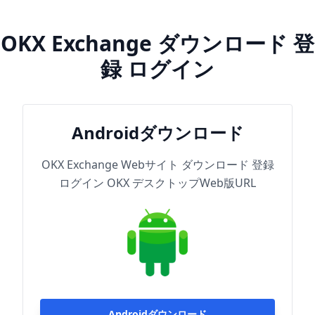
OKX Exchange ダウンロード 登
録 ログイン
Androidダウンロード
OKX Exchange Webサイト ダウンロード 登録
ログイン OKX デスクトップWeb版URL
Androidダウンロード