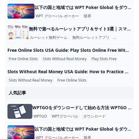
以下の国と地域では WPT Poker Global をダウンロードしてプレイすることはできません WPT グローバル ポーカーは 100 か国以上のプレイヤーがアクセスできますが、現地の規制に基づく特定の制限があります。以下の国と地域で WPT Poker Global をダウンロー
WPT グローバル ポーカー
限界
無料で遊べるルーレットアプリ＆サイト3選｜スマホで気軽に回してみた スマホをさわっていて「ルーレット回したいけど課金はちょっと…」と思って調べてみたら、意外にも無料で遊べるアプリやサイトがたくさん。今回は、実
ルーレット無料ゲーム
無料ルーレットアプリ
ブラウザルー
Free Online Slots USA Guide: Play Slots Online Free Without Real Money or Download Free Online Slots USA Guide: Play Slots Online Free Without Real Money or Download Many players search for free online slots USA because they want to enjoy slot games without making a deposit, risking real money, or downloading casino software. Related searches such as slots without real money USA, play slots online free USA, free online slots USA no deposit, 1000 slots free games no download, and free casino slot games for fun no download show that users want simple access to slot-style entertainment before deciding whether real-money play is right for them.
Free Online Slots
Slots Without Real Money
Play Slots Free
Slots Without Real Money USA Guide: How to Practice With Free Online Slots Free Coins and No Download Games Slots Without Real Money USA Guide: How to Practice With Free Online Slots, Free Coins, and No Download Games Many players search for slots without real money USA because they want to enjoy online slots without making a deposit or risking cash. Related searches such as free online slots USA, play slots online free USA, free casino games with free coins, 1000 slots free games no download, and free casino slot games for fun no download show that users want simple, low-pressure slot entertainment that is easy to access.
Slots Without Real Money
Free Online Slots
Free Coins Casino Games
人気記事
WPTGOをダウンロードして始める方法 WPTGO をダウンロードしてオンライン ポーカーを始める方法 ワールド ポーカー ツアーに関連するオンライン ポーカー プラットフォームである WPTGO は、簡単かつ迅速
WPTGO
WPTグローバル
ダウンロード
以下の国と地域では WPT Poker Global をダウンロードしてプレイすることはできません WPT グローバル ポーカーは 100 か国以上のプレイヤーがアクセスできますが、現地の規制に基づく特定の制限があります。以下の国と地域で WPT Poker Global をダウンロー
WPT グローバル ポーカー
限界