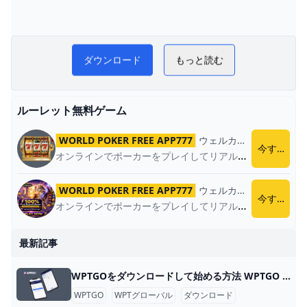
ダウンロード
もっと読む
ルーレット無料ゲーム
WORLD POKER FREE APP777
ウェルカムボーナス
Wor
今すぐプレ
オンラインでポーカーをプレイしてリアルマネーを獲得しよう。
WORLD POKER FREE APP777
ウェルカムボーナス
Wor
今すぐプレ
オンラインでポーカーをプレイしてリアルマネーを獲得しよう。
最新記事
WPTGOをダウンロードして始める方法 WPTGO をダウンロードしてオンライン ポーカーを始める方法 ワールド ポーカー ツアーに関連するオンライン ポーカー プラットフォームである WPTGO は、簡単かつ迅速
WPTGO
WPTグローバル
ダウンロード