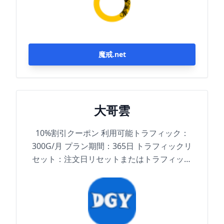
魔戒.net
大哥雲
10%割引クーポン 利用可能トラフィック：
300G/月 プラン期間：365日 トラフィックリ
セット：注文日リセットまたはトラフィック
パック購入リセット 最大到達帯域幅：
1000Mbps ノード Trojanプロトコル