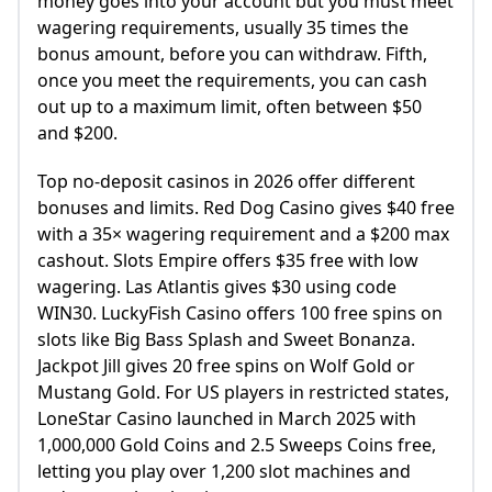
money goes into your account but you must meet
wagering requirements, usually 35 times the
bonus amount, before you can withdraw. Fifth,
once you meet the requirements, you can cash
out up to a maximum limit, often between $50
and $200.
Top no-deposit casinos in 2026 offer different
bonuses and limits. Red Dog Casino gives $40 free
with a 35× wagering requirement and a $200 max
cashout. Slots Empire offers $35 free with low
wagering. Las Atlantis gives $30 using code
WIN30. LuckyFish Casino offers 100 free spins on
slots like Big Bass Splash and Sweet Bonanza.
Jackpot Jill gives 20 free spins on Wolf Gold or
Mustang Gold. For US players in restricted states,
LoneStar Casino launched in March 2025 with
1,000,000 Gold Coins and 2.5 Sweeps Coins free,
letting you play over 1,200 slot machines and