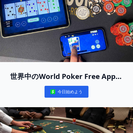
世界中のWorld Poker Free Appラ
イブイベントに参加するチャンス
今日始めよう
を掴もう
Notifications