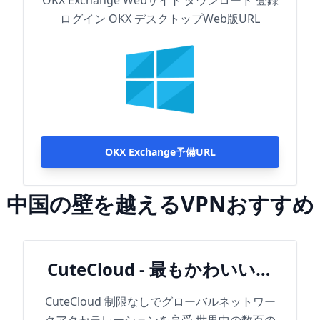
OKX Exchange Webサイト ダウンロード 登録
ログイン OKX デスクトップWeb版URL
OKX Exchange予備URL
中国の壁を越えるVPNおすすめ
CuteCloud - 最もかわいいク
ラウド
CuteCloud 制限なしでグローバルネットワー