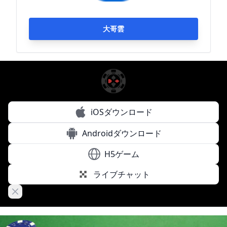
大哥雲
iOSダウンロード
Androidダウンロード
H5ゲーム
ライブチャット
Close banner