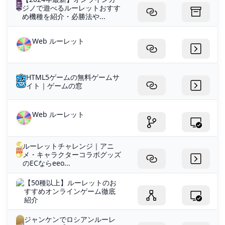
ジノで遊べるルーレットおすす
め機種を紹介・必勝法や...
Web ルーレット
HTML5ゲームの無料ゲームサ
イト｜ゲームの窓
Web ルーレット
ルーレットチャレンジ｜アニ
メ・キャラクターコラボグッズ
のECならeeo...
【50種以上】ルーレットのお
すすめオンラインゲーム徹底
紹介
ジャンケンでロシアンルーレ