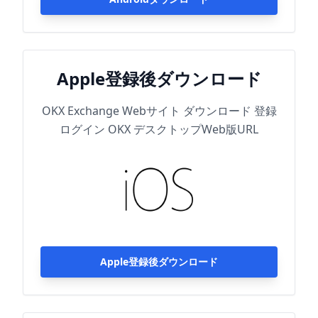
Apple登録後ダウンロード
OKX Exchange Webサイト ダウンロード 登録
ログイン OKX デスクトップWeb版URL
Apple登録後ダウンロード