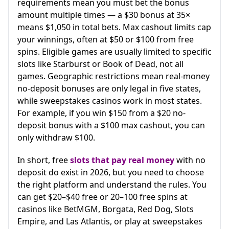
requirements mean you must bet the bonus
amount multiple times — a $30 bonus at 35×
means $1,050 in total bets. Max cashout limits cap
your winnings, often at $50 or $100 from free
spins. Eligible games are usually limited to specific
slots like Starburst or Book of Dead, not all
games. Geographic restrictions mean real-money
no-deposit bonuses are only legal in five states,
while sweepstakes casinos work in most states.
For example, if you win $150 from a $20 no-
deposit bonus with a $100 max cashout, you can
only withdraw $100.
In short, free
slots that pay real money
with no
deposit do exist in 2026, but you need to choose
the right platform and understand the rules. You
can get $20–$40 free or 20–100 free spins at
casinos like BetMGM, Borgata, Red Dog, Slots
Empire, and Las Atlantis, or play at sweepstakes