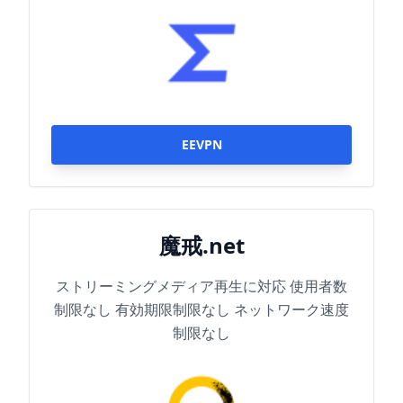
EEVPN
魔戒.net
ストリーミングメディア再生に対応 使用者数
制限なし 有効期限制限なし ネットワーク速度
制限なし