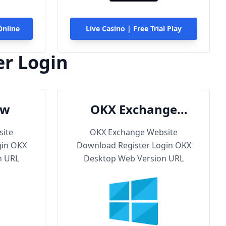
Online
Live Casino | Free Trial Play
r Login
ow
OKX Exchange
Backup URL
ite
OKX Exchange Website
gin OKX
Download Register Login OKX
n URL
Desktop Web Version URL