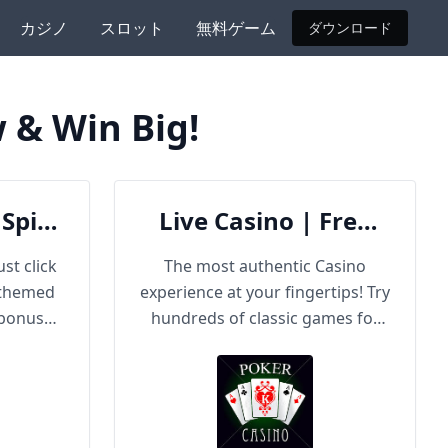
カジノ
スロット
無料ゲーム
ダウンロード
 & Win Big!
 Spins
Live Casino | Free
Trial Play
st click
The most authentic Casino
 themed
experience at your fingertips! Try
 bonus
hundreds of classic games for
 fun!
free, feel the thrill, win real
rewards!