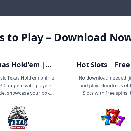
 to Play – Download Now
xas Hold'em |
Hot Slots | Free
attle Online
Online
ssic Texas Hold'em online
No download needed, ju
e! Compete with players
and play! Hundreds of
de, showcase your poker
Slots with free spins,
 and win real cash prizes!
rounds, and non-stop