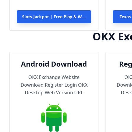
Slots Jackpot | Free Play & Win
Texas
Big
OKX Ex
Android Download
Reg
OKX Exchange Website
OK
Download Register Login OKX
Downlo
Desktop Web Version URL
Desk