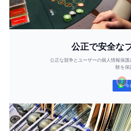
公正で安全な
公正な競争とユーザーの個人情報保護
験を保
今
Notifi