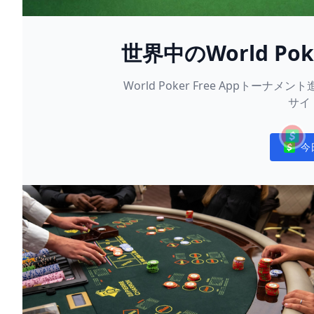
世界中のWorld Pok
ベントに参加す
World Poker Free Appト
サイ
今
Notifi