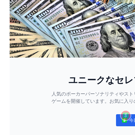
ユニークなセレ
人気のポーカーパーソナリティやスト
ゲームを開催しています。お気に入り
ャンスを
今
Notifi