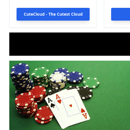
globally, enjoy fast and stable
connections anytime, anywhere.
CuteCloud - The Cutest Cloud