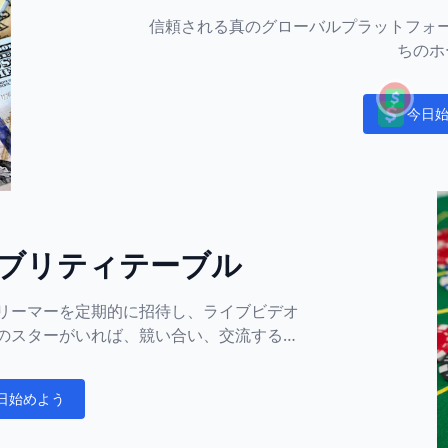
たの新しいオンライ
信頼される真のグローバルプラットフォ
し
ちのホ
今日
Notificati
ブリティテーブル
リーマーを定期的に招待し、ライブビデオ
のスターがいれば、競い合い、交流するチ
お見逃しなく！
日始めよう
cations