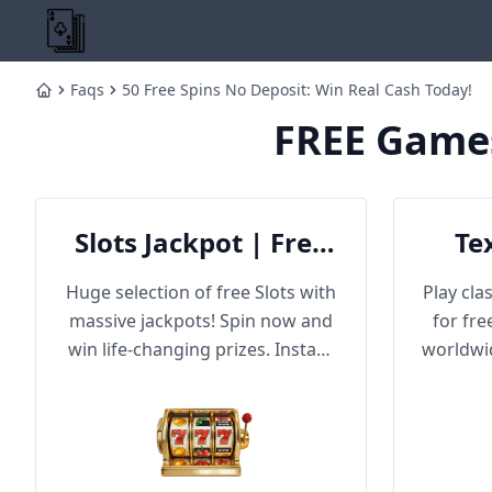
Faqs
50 Free Spins No Deposit: Win Real Cash Today!
Home
FREE Games
Slots Jackpot | Free
Te
Play & Win Big
B
Huge selection of free Slots with
Play cla
massive jackpots! Spin now and
for fre
win life-changing prizes. Instant
worldwi
play, real excitement!
skills,