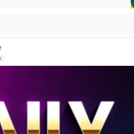
!
6
ルーレット