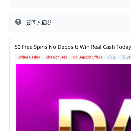
質問と回答
50 Free Spins No Deposit: Win Real Cash Today
Online Casino
Slot Bonuses
No Deposit Offers
🕒 2
🗒️ 34